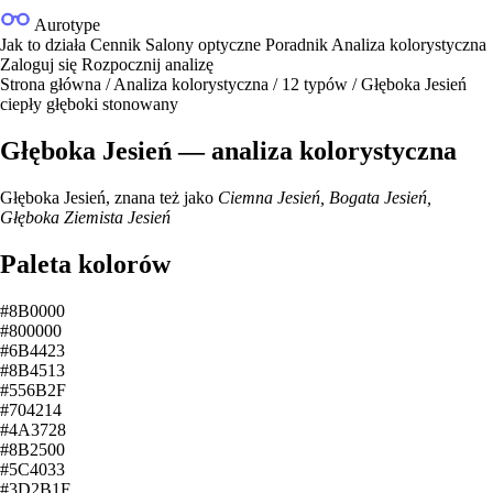
Aurotype
Jak to działa
Cennik
Salony optyczne
Poradnik
Analiza kolorystyczna
Zaloguj się
Rozpocznij analizę
Strona główna
/
Analiza kolorystyczna
/
12 typów
/
Głęboka Jesień
ciepły
głęboki
stonowany
Głęboka Jesień — analiza kolorystyczna
Głęboka Jesień, znana też jako
Ciemna Jesień, Bogata Jesień,
Głęboka Ziemista Jesień
Paleta kolorów
#8B0000
#800000
#6B4423
#8B4513
#556B2F
#704214
#4A3728
#8B2500
#5C4033
#3D2B1F