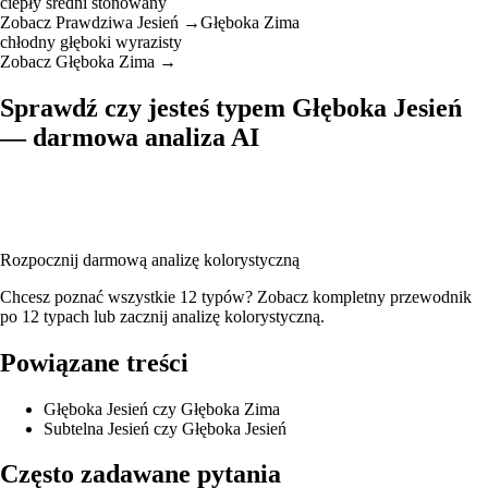
ciepły
średni
stonowany
Zobacz Prawdziwa Jesień →
Głęboka Zima
chłodny
głęboki
wyrazisty
Zobacz Głęboka Zima →
Sprawdź czy jesteś typem Głęboka Jesień
— darmowa analiza AI
Wgraj swoje zdjęcie, a nasza AI przeanalizuje Twój karnację, kolor
włosów i oczu, żeby potwierdzić, czy jesteś typem Głęboka Jesień —
wraz z pełną paletą kolorów i rekomendacjami opraw okularowych.
Rozpocznij darmową analizę kolorystyczną
Chcesz poznać wszystkie 12 typów? Zobacz
kompletny przewodnik
po 12 typach
lub
zacznij analizę kolorystyczną
.
Powiązane treści
Głęboka Jesień czy Głęboka Zima
Subtelna Jesień czy Głęboka Jesień
Często zadawane pytania