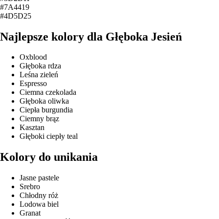
#7A4419
#4D5D25
Najlepsze kolory dla Głęboka Jesień
Oxblood
Głęboka rdza
Leśna zieleń
Espresso
Ciemna czekolada
Głęboka oliwka
Ciepła burgundia
Ciemny brąz
Kasztan
Głęboki ciepły teal
Kolory do unikania
Jasne pastele
Srebro
Chłodny róż
Lodowa biel
Granat