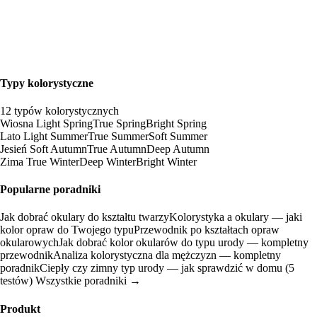
Typy kolorystyczne
12 typów kolorystycznych
Wiosna
Light Spring
True Spring
Bright Spring
Lato
Light Summer
True Summer
Soft Summer
Jesień
Soft Autumn
True Autumn
Deep Autumn
Zima
True Winter
Deep Winter
Bright Winter
Popularne poradniki
Jak dobrać okulary do kształtu twarzy
Kolorystyka a okulary — jaki
kolor opraw do Twojego typu
Przewodnik po kształtach opraw
okularowych
Jak dobrać kolor okularów do typu urody — kompletny
przewodnik
Analiza kolorystyczna dla mężczyzn — kompletny
poradnik
Ciepły czy zimny typ urody — jak sprawdzić w domu (5
testów)
Wszystkie poradniki →
Produkt