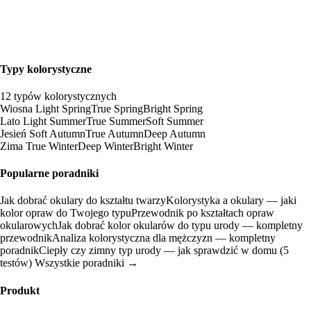
Typy kolorystyczne
12 typów kolorystycznych
Wiosna
Light Spring
True Spring
Bright Spring
Lato
Light Summer
True Summer
Soft Summer
Jesień
Soft Autumn
True Autumn
Deep Autumn
Zima
True Winter
Deep Winter
Bright Winter
Popularne poradniki
Jak dobrać okulary do kształtu twarzy
Kolorystyka a okulary — jaki
kolor opraw do Twojego typu
Przewodnik po kształtach opraw
okularowych
Jak dobrać kolor okularów do typu urody — kompletny
przewodnik
Analiza kolorystyczna dla mężczyzn — kompletny
poradnik
Ciepły czy zimny typ urody — jak sprawdzić w domu (5
testów)
Wszystkie poradniki →
Produkt