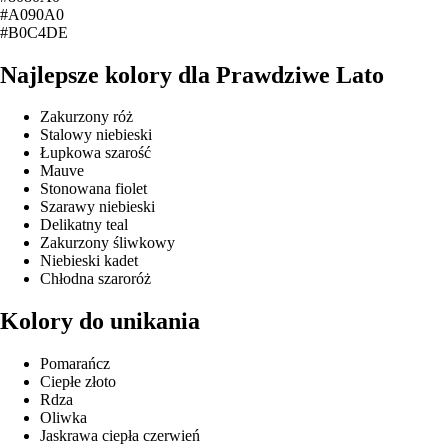
#A090A0
#B0C4DE
Najlepsze kolory dla Prawdziwe Lato
Zakurzony róż
Stalowy niebieski
Łupkowa szarość
Mauve
Stonowana fiolet
Szarawy niebieski
Delikatny teal
Zakurzony śliwkowy
Niebieski kadet
Chłodna szaroróż
Kolory do unikania
Pomarańcz
Ciepłe złoto
Rdza
Oliwka
Jaskrawa ciepła czerwień