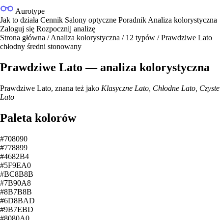
Aurotype
Jak to działa
Cennik
Salony optyczne
Poradnik
Analiza kolorystyczna
Zaloguj się
Rozpocznij analizę
Strona główna
/
Analiza kolorystyczna
/
12 typów
/
Prawdziwe Lato
chłodny
średni
stonowany
Prawdziwe Lato — analiza kolorystyczna
Prawdziwe Lato, znana też jako
Klasyczne Lato, Chłodne Lato, Czyste
Lato
Paleta kolorów
#708090
#778899
#4682B4
#5F9EA0
#BC8B8B
#7B90A8
#8B7B8B
#6D8BAD
#9B7EBD
#8080A0