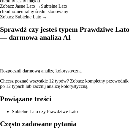
chłodny
jasny
miękki
Zobacz Jasne Lato →
Subtelne Lato
chłodno-neutralny
średni
stonowany
Zobacz Subtelne Lato →
Sprawdź czy jesteś typem Prawdziwe Lato
— darmowa analiza AI
Wgraj swoje zdjęcie, a nasza AI przeanalizuje Twój karnację, kolor
włosów i oczu, żeby potwierdzić, czy jesteś typem Prawdziwe Lato —
wraz z pełną paletą kolorów i rekomendacjami opraw okularowych.
Rozpocznij darmową analizę kolorystyczną
Chcesz poznać wszystkie 12 typów? Zobacz
kompletny przewodnik
po 12 typach
lub
zacznij analizę kolorystyczną
.
Powiązane treści
Subtelne Lato czy Prawdziwe Lato
Często zadawane pytania