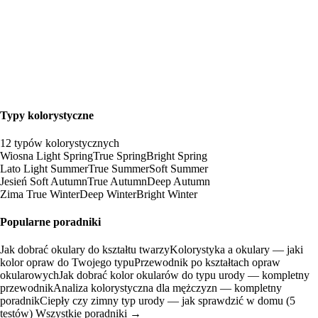
Typy kolorystyczne
12 typów kolorystycznych
Wiosna
Light Spring
True Spring
Bright Spring
Lato
Light Summer
True Summer
Soft Summer
Jesień
Soft Autumn
True Autumn
Deep Autumn
Zima
True Winter
Deep Winter
Bright Winter
Popularne poradniki
Jak dobrać okulary do kształtu twarzy
Kolorystyka a okulary — jaki
kolor opraw do Twojego typu
Przewodnik po kształtach opraw
okularowych
Jak dobrać kolor okularów do typu urody — kompletny
przewodnik
Analiza kolorystyczna dla mężczyzn — kompletny
poradnik
Ciepły czy zimny typ urody — jak sprawdzić w domu (5
testów)
Wszystkie poradniki →