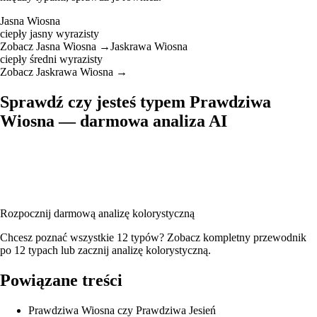
Jasna Wiosna
ciepły
jasny
wyrazisty
Zobacz Jasna Wiosna →
Jaskrawa Wiosna
ciepły
średni
wyrazisty
Zobacz Jaskrawa Wiosna →
Sprawdź czy jesteś typem Prawdziwa
Wiosna — darmowa analiza AI
Wgraj swoje zdjęcie, a nasza AI przeanalizuje Twój karnację, kolor
włosów i oczu, żeby potwierdzić, czy jesteś typem Prawdziwa Wiosna
— wraz z pełną paletą kolorów i rekomendacjami opraw
okularowych.
Rozpocznij darmową analizę kolorystyczną
Chcesz poznać wszystkie 12 typów? Zobacz
kompletny przewodnik
po 12 typach
lub
zacznij analizę kolorystyczną
.
Powiązane treści
Prawdziwa Wiosna czy Prawdziwa Jesień