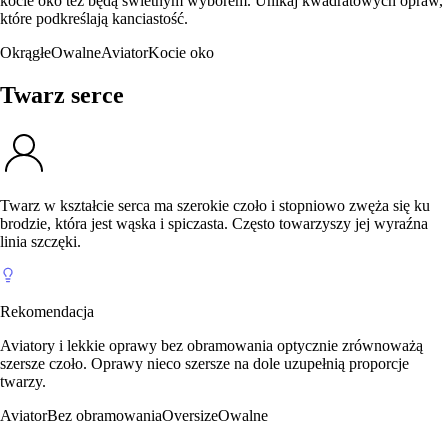
kocie oko też będą świetnym wyborem. Unikaj kwadratowych opraw,
które podkreślają kanciastość.
Okrągłe
Owalne
Aviator
Kocie oko
Twarz serce
Twarz w kształcie serca ma szerokie czoło i stopniowo zwęża się ku
brodzie, która jest wąska i spiczasta. Często towarzyszy jej wyraźna
linia szczęki.
Rekomendacja
Aviatory i lekkie oprawy bez obramowania optycznie zrównoważą
szersze czoło. Oprawy nieco szersze na dole uzupełnią proporcje
twarzy.
Aviator
Bez obramowania
Oversize
Owalne