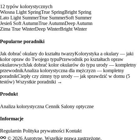
12 typów kolorystycznych
Wiosna
Light Spring
True Spring
Bright Spring
Lato
Light Summer
True Summer
Soft Summer
Jesień
Soft Autumn
True Autumn
Deep Autumn
Zima
True Winter
Deep Winter
Bright Winter
Popularne poradniki
Jak dobrać okulary do kształtu twarzy
Kolorystyka a okulary — jaki
kolor opraw do Twojego typu
Przewodnik po kształtach opraw
okularowych
Jak dobrać kolor okularów do typu urody — kompletny
przewodnik
Analiza kolorystyczna dla mężczyzn — kompletny
poradnik
Ciepły czy zimny typ urody — jak sprawdzić w domu (5
testów)
Wszystkie poradniki →
Produkt
Analiza kolorystyczna
Cennik
Salony optyczne
Informacje
Regulamin
Polityka prywatności
Kontakt
© 2026 Aurotype. Wszelkie prawa zastrzeżone.