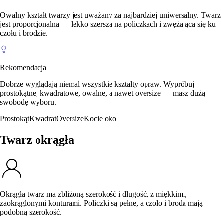
Owalny kształt twarzy jest uważany za najbardziej uniwersalny. Twarz
jest proporcjonalna — lekko szersza na policzkach i zwężająca się ku
czołu i brodzie.
Rekomendacja
Dobrze wyglądają niemal wszystkie kształty opraw. Wypróbuj
prostokątne, kwadratowe, owalne, a nawet oversize — masz dużą
swobodę wyboru.
Prostokąt
Kwadrat
Oversize
Kocie oko
Twarz okrągła
Okrągła twarz ma zbliżoną szerokość i długość, z miękkimi,
zaokrąglonymi konturami. Policzki są pełne, a czoło i broda mają
podobną szerokość.