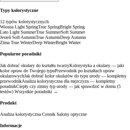
Typy kolorystyczne
12 typów kolorystycznych
Wiosna
Light Spring
True Spring
Bright Spring
Lato
Light Summer
True Summer
Soft Summer
Jesień
Soft Autumn
True Autumn
Deep Autumn
Zima
True Winter
Deep Winter
Bright Winter
Popularne poradniki
Jak dobrać okulary do kształtu twarzy
Kolorystyka a okulary — jaki
kolor opraw do Twojego typu
Przewodnik po kształtach opraw
okularowych
Jak dobrać kolor okularów do typu urody — kompletny
przewodnik
Analiza kolorystyczna dla mężczyzn — kompletny
poradnik
Ciepły czy zimny typ urody — jak sprawdzić w domu (5
testów)
Wszystkie poradniki →
Produkt
Analiza kolorystyczna
Cennik
Salony optyczne
Informacje