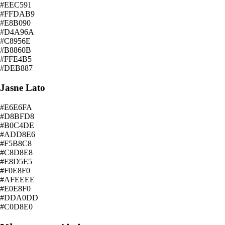
#EEC591
#FFDAB9
#E8B090
#D4A96A
#C8956E
#B8860B
#FFE4B5
#DEB887
Jasne Lato
#E6E6FA
#D8BFD8
#B0C4DE
#ADD8E6
#F5B8C8
#C8D8E8
#E8D5E5
#F0E8F0
#AFEEEE
#E0E8F0
#DDA0DD
#C0D8E0