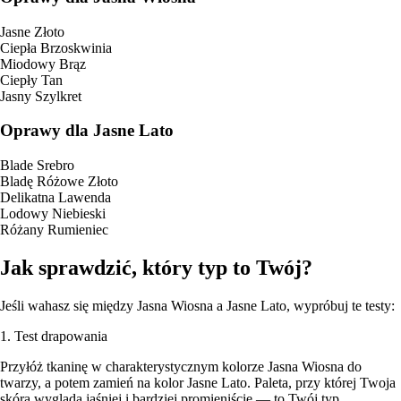
Jasne Złoto
Ciepła Brzoskwinia
Miodowy Brąz
Ciepły Tan
Jasny Szylkret
Oprawy dla Jasne Lato
Blade Srebro
Bladę Różowe Złoto
Delikatna Lawenda
Lodowy Niebieski
Różany Rumieniec
Jak sprawdzić, który typ to Twój?
Jeśli wahasz się między Jasna Wiosna a Jasne Lato, wypróbuj te testy:
1. Test drapowania
Przyłóż tkaninę w charakterystycznym kolorze Jasna Wiosna do
twarzy, a potem zamień na kolor Jasne Lato. Paleta, przy której Twoja
skóra wygląda jaśniej i bardziej promieniście — to Twój typ.