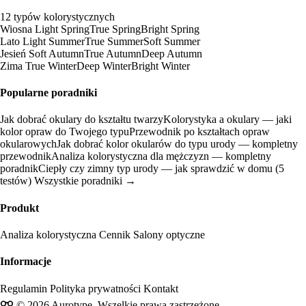
12 typów kolorystycznych
Wiosna
Light Spring
True Spring
Bright Spring
Lato
Light Summer
True Summer
Soft Summer
Jesień
Soft Autumn
True Autumn
Deep Autumn
Zima
True Winter
Deep Winter
Bright Winter
Popularne poradniki
Jak dobrać okulary do kształtu twarzy
Kolorystyka a okulary — jaki
kolor opraw do Twojego typu
Przewodnik po kształtach opraw
okularowych
Jak dobrać kolor okularów do typu urody — kompletny
przewodnik
Analiza kolorystyczna dla mężczyzn — kompletny
poradnik
Ciepły czy zimny typ urody — jak sprawdzić w domu (5
testów)
Wszystkie poradniki →
Produkt
Analiza kolorystyczna
Cennik
Salony optyczne
Informacje
Regulamin
Polityka prywatności
Kontakt
© 2026 Aurotype. Wszelkie prawa zastrzeżone.