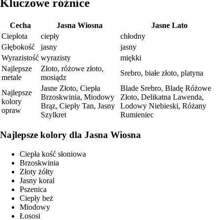
Kluczowe różnice
Cecha
Jasna Wiosna
Jasne Lato
Ciepłota
ciepły
chłodny
Głębokość
jasny
jasny
Wyrazistość
wyrazisty
miękki
Najlepsze
Złoto, różowe złoto,
Srebro, białe złoto, platyna
metale
mosiądz
Jasne Złoto, Ciepła
Blade Srebro, Bladę Różowe
Najlepsze
Brzoskwinia, Miodowy
Złoto, Delikatna Lawenda,
kolory
Brąz, Ciepły Tan, Jasny
Lodowy Niebieski, Różany
opraw
Szylkret
Rumieniec
Najlepsze kolory dla Jasna Wiosna
Ciepła kość słoniowa
Brzoskwinia
Złoty żółty
Jasny koral
Pszenica
Ciepły beż
Miodowy
Łososi