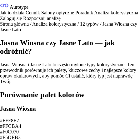
Aurotype
Jak to działa
Cennik
Salony optyczne
Poradnik
Analiza kolorystyczna
Zaloguj się
Rozpocznij analizę
Strona główna
/
Analiza kolorystyczna
/
12 typów
/
Jasna Wiosna czy
Jasne Lato
Jasna Wiosna czy Jasne Lato — jak
odróżnić?
Jasna Wiosna i Jasne Lato to często mylone typy kolorystyczne. Ten
przewodnik porównuje ich palety, kluczowe cechy i najlepsze kolory
opraw okularowych, aby pomóc Ci ustalić, który typ jest naprawdę
Twój.
Porównanie palet kolorów
Jasna Wiosna
#FFF8E7
#FFCBA4
#F0C070
#F5DEB3