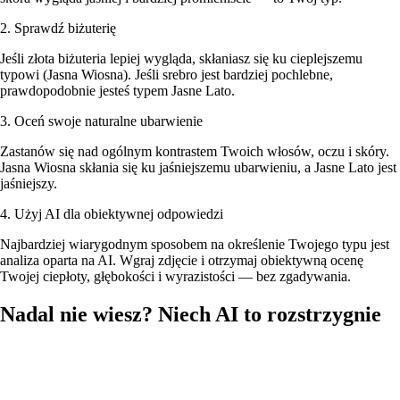
2. Sprawdź biżuterię
Jeśli złota biżuteria lepiej wygląda, skłaniasz się ku cieplejszemu
typowi (Jasna Wiosna). Jeśli srebro jest bardziej pochlebne,
prawdopodobnie jesteś typem Jasne Lato.
3. Oceń swoje naturalne ubarwienie
Zastanów się nad ogólnym kontrastem Twoich włosów, oczu i skóry.
Jasna Wiosna skłania się ku jaśniejszemu ubarwieniu, a Jasne Lato jest
jaśniejszy.
4. Użyj AI dla obiektywnej odpowiedzi
Najbardziej wiarygodnym sposobem na określenie Twojego typu jest
analiza oparta na AI. Wgraj zdjęcie i otrzymaj obiektywną ocenę
Twojej ciepłoty, głębokości i wyrazistości — bez zgadywania.
Nadal nie wiesz? Niech AI to rozstrzygnie
Wgraj swoje zdjęcie, a nasza AI przeanalizuje karnację, kolor włosów
i oczu, żeby określić, czy jesteś typem Jasna Wiosna czy Jasne Lato —
z pełną paletą kolorów i rekomendacjami opraw okularowych.