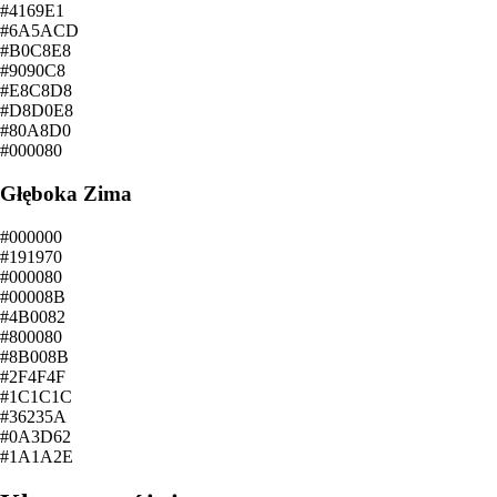
#4169E1
#6A5ACD
#B0C8E8
#9090C8
#E8C8D8
#D8D0E8
#80A8D0
#000080
Głęboka Zima
#000000
#191970
#000080
#00008B
#4B0082
#800080
#8B008B
#2F4F4F
#1C1C1C
#36235A
#0A3D62
#1A1A2E