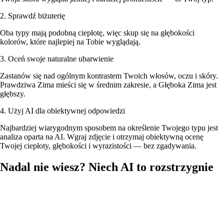
2. Sprawdź biżuterię
Oba typy mają podobną ciepłotę, więc skup się na głębokości
kolorów, które najlepiej na Tobie wyglądają.
3. Oceń swoje naturalne ubarwienie
Zastanów się nad ogólnym kontrastem Twoich włosów, oczu i skóry.
Prawdziwa Zima mieści się w średnim zakresie, a Głęboka Zima jest
głębszy.
4. Użyj AI dla obiektywnej odpowiedzi
Najbardziej wiarygodnym sposobem na określenie Twojego typu jest
analiza oparta na AI. Wgraj zdjęcie i otrzymaj obiektywną ocenę
Twojej ciepłoty, głębokości i wyrazistości — bez zgadywania.
Nadal nie wiesz? Niech AI to rozstrzygnie
Wgraj swoje zdjęcie, a nasza AI przeanalizuje karnację, kolor włosów
i oczu, żeby określić, czy jesteś typem Prawdziwa Zima czy Głęboka
Zima — z pełną paletą kolorów i rekomendacjami opraw
okularowych.