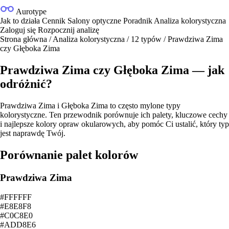
Aurotype
Jak to działa
Cennik
Salony optyczne
Poradnik
Analiza kolorystyczna
Zaloguj się
Rozpocznij analizę
Strona główna
/
Analiza kolorystyczna
/
12 typów
/
Prawdziwa Zima
czy Głęboka Zima
Prawdziwa Zima czy Głęboka Zima — jak
odróżnić?
Prawdziwa Zima i Głęboka Zima to często mylone typy
kolorystyczne. Ten przewodnik porównuje ich palety, kluczowe cechy
i najlepsze kolory opraw okularowych, aby pomóc Ci ustalić, który typ
jest naprawdę Twój.
Porównanie palet kolorów
Prawdziwa Zima
#FFFFFF
#E8E8F8
#C0C8E0
#ADD8E6