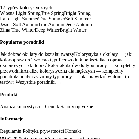
12 typów kolorystycznych
Wiosna
Light Spring
True Spring
Bright Spring
Lato
Light Summer
True Summer
Soft Summer
Jesień
Soft Autumn
True Autumn
Deep Autumn
Zima
True Winter
Deep Winter
Bright Winter
Popularne poradniki
Jak dobrać okulary do kształtu twarzy
Kolorystyka a okulary — jaki
kolor opraw do Twojego typu
Przewodnik po kształtach opraw
okularowych
Jak dobrać kolor okularów do typu urody — kompletny
przewodnik
Analiza kolorystyczna dla mężczyzn — kompletny
poradnik
Ciepły czy zimny typ urody — jak sprawdzić w domu (5
testów)
Wszystkie poradniki →
Produkt
Analiza kolorystyczna
Cennik
Salony optyczne
Informacje
Regulamin
Polityka prywatności
Kontakt
© 2026 Aurotype. Wszelkie prawa zastrzeżone.