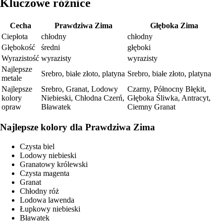
Kluczowe różnice
Cecha
Prawdziwa Zima
Głęboka Zima
Ciepłota
chłodny
chłodny
Głębokość
średni
głęboki
Wyrazistość
wyrazisty
wyrazisty
Najlepsze
Srebro, białe złoto, platyna
Srebro, białe złoto, platyna
metale
Najlepsze
Srebro, Granat, Lodowy
Czarny, Północny Błękit,
kolory
Niebieski, Chłodna Czerń,
Głęboka Śliwka, Antracyt,
opraw
Bławatek
Ciemny Granat
Najlepsze kolory dla Prawdziwa Zima
Czysta biel
Lodowy niebieski
Granatowy królewski
Czysta magenta
Granat
Chłodny róż
Lodowa lawenda
Łupkowy niebieski
Bławatek