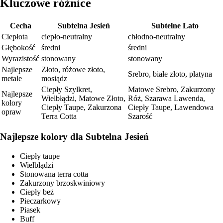
Kluczowe różnice
Cecha
Subtelna Jesień
Subtelne Lato
Ciepłota
ciepło-neutralny
chłodno-neutralny
Głębokość
średni
średni
Wyrazistość
stonowany
stonowany
Najlepsze
Złoto, różowe złoto,
Srebro, białe złoto, platyna
metale
mosiądz
Ciepły Szylkret,
Matowe Srebro, Zakurzony
Najlepsze
Wielbłądzi, Matowe Złoto,
Róż, Szarawa Lawenda,
kolory
Ciepły Taupe, Zakurzona
Ciepły Taupe, Lawendowa
opraw
Terra Cotta
Szarość
Najlepsze kolory dla Subtelna Jesień
Ciepły taupe
Wielbłądzi
Stonowana terra cotta
Zakurzony brzoskwiniowy
Ciepły beż
Pieczarkowy
Piasek
Buff