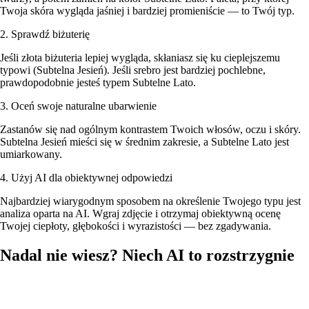
Twoja skóra wygląda jaśniej i bardziej promieniście — to Twój typ.
2. Sprawdź biżuterię
Jeśli złota biżuteria lepiej wygląda, skłaniasz się ku cieplejszemu
typowi (Subtelna Jesień). Jeśli srebro jest bardziej pochlebne,
prawdopodobnie jesteś typem Subtelne Lato.
3. Oceń swoje naturalne ubarwienie
Zastanów się nad ogólnym kontrastem Twoich włosów, oczu i skóry.
Subtelna Jesień mieści się w średnim zakresie, a Subtelne Lato jest
umiarkowany.
4. Użyj AI dla obiektywnej odpowiedzi
Najbardziej wiarygodnym sposobem na określenie Twojego typu jest
analiza oparta na AI. Wgraj zdjęcie i otrzymaj obiektywną ocenę
Twojej ciepłoty, głębokości i wyrazistości — bez zgadywania.
Nadal nie wiesz? Niech AI to rozstrzygnie
Wgraj swoje zdjęcie, a nasza AI przeanalizuje karnację, kolor włosów
i oczu, żeby określić, czy jesteś typem Subtelna Jesień czy Subtelne