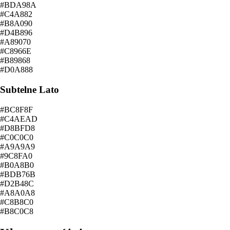
#BDA98A
#C4A882
#B8A090
#D4B896
#A89070
#C8966E
#B89868
#D0A888
Subtelne Lato
#BC8F8F
#C4AEAD
#D8BFD8
#C0C0C0
#A9A9A9
#9C8FA0
#B0A8B0
#BDB76B
#D2B48C
#A8A0A8
#C8B8C0
#B8C0C8