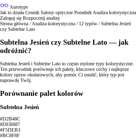
Aurotype
Jak to działa
Cennik
Salony optyczne
Poradnik
Analiza kolorystyczna
Zaloguj się
Rozpocznij analizę
Strona główna
/
Analiza kolorystyczna
/
12 typów
/
Subtelna Jesień
czy Subtelne Lato
Subtelna Jesień czy Subtelne Lato — jak
odróżnić?
Subtelna Jesień i Subtelne Lato to często mylone typy kolorystyczne.
Ten przewodnik porównuje ich palety, kluczowe cechy i najlepsze
kolory opraw okularowych, aby pomóc Ci ustalić, który typ jest
naprawdę Twój.
Porównanie palet kolorów
Subtelna Jesień
#D2B48C
#DEB887
#F5DEB3
#BC8F8F