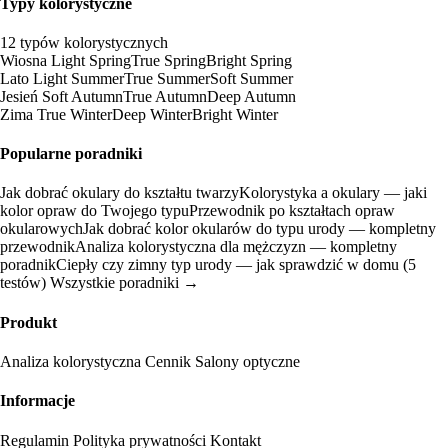
Typy kolorystyczne
12 typów kolorystycznych
Wiosna
Light Spring
True Spring
Bright Spring
Lato
Light Summer
True Summer
Soft Summer
Jesień
Soft Autumn
True Autumn
Deep Autumn
Zima
True Winter
Deep Winter
Bright Winter
Popularne poradniki
Jak dobrać okulary do kształtu twarzy
Kolorystyka a okulary — jaki
kolor opraw do Twojego typu
Przewodnik po kształtach opraw
okularowych
Jak dobrać kolor okularów do typu urody — kompletny
przewodnik
Analiza kolorystyczna dla mężczyzn — kompletny
poradnik
Ciepły czy zimny typ urody — jak sprawdzić w domu (5
testów)
Wszystkie poradniki →
Produkt
Analiza kolorystyczna
Cennik
Salony optyczne
Informacje
Regulamin
Polityka prywatności
Kontakt