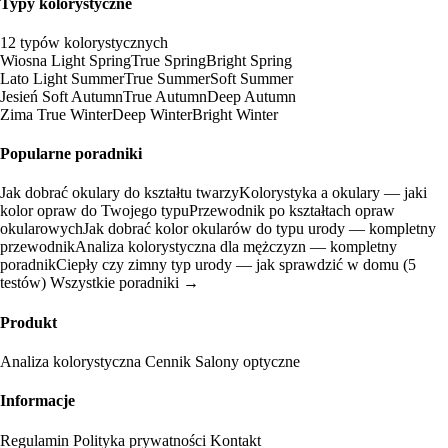
Typy kolorystyczne
12 typów kolorystycznych
Wiosna
Light Spring
True Spring
Bright Spring
Lato
Light Summer
True Summer
Soft Summer
Jesień
Soft Autumn
True Autumn
Deep Autumn
Zima
True Winter
Deep Winter
Bright Winter
Popularne poradniki
Jak dobrać okulary do kształtu twarzy
Kolorystyka a okulary — jaki
kolor opraw do Twojego typu
Przewodnik po kształtach opraw
okularowych
Jak dobrać kolor okularów do typu urody — kompletny
przewodnik
Analiza kolorystyczna dla mężczyzn — kompletny
poradnik
Ciepły czy zimny typ urody — jak sprawdzić w domu (5
testów)
Wszystkie poradniki →
Produkt
Analiza kolorystyczna
Cennik
Salony optyczne
Informacje
Regulamin
Polityka prywatności
Kontakt