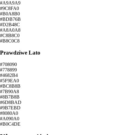
#A9A9A9
#9C8FA0
#B0A8B0
#BDB76B
#D2B48C
#A8A0A8
#C8B8C0
#B8C0C8
Prawdziwe Lato
#708090
#778899
#4682B4
#5F9EA0
#BC8B8B
#7B90A8
#8B7B8B
#6D8BAD
#9B7EBD
#8080A0
#A090A0
#B0C4DE