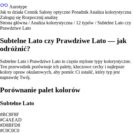
Aurotype
Jak to działa
Cennik
Salony optyczne
Poradnik
Analiza kolorystyczna
Zaloguj się
Rozpocznij analizę
Strona główna
/
Analiza kolorystyczna
/
12 typów
/
Subtelne Lato czy
Prawdziwe Lato
Subtelne Lato czy Prawdziwe Lato — jak
odróżnić?
Subtelne Lato i Prawdziwe Lato to często mylone typy kolorystyczne.
Ten przewodnik porównuje ich palety, kluczowe cechy i najlepsze
kolory opraw okularowych, aby pomóc Ci ustalić, który typ jest
naprawdę Twój.
Porównanie palet kolorów
Subtelne Lato
#BC8F8F
#C4AEAD
#D8BFD8
#C0C0C0