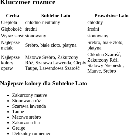
Kluczowe różnice
Cecha
Subtelne Lato
Prawdziwe Lato
Ciepłota
chłodno-neutralny
chłodny
Głębokość
średni
średni
Wyrazistość
stonowany
stonowany
Najlepsze
Srebro, białe złoto,
Srebro, białe złoto, platyna
metale
platyna
Chłodna Szarość,
Najlepsze
Matowe Srebro, Zakurzony
Zakurzony Róż,
kolory
Róż, Szarawa Lawenda, Ciepły
Stalowy Niebieski,
opraw
Taupe, Lawendowa Szarość
Mauve, Srebro
Najlepsze kolory dla Subtelne Lato
Zakurzony mauve
Stonowana róż
Szarawa lawenda
Taupe
Matowe srebro
Zakurzona lila
Greige
Delikatny rumieniec