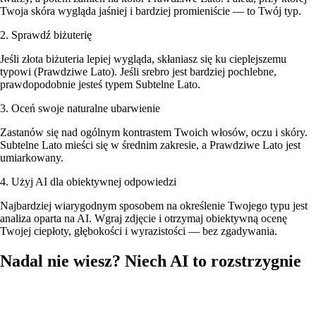
Twoja skóra wygląda jaśniej i bardziej promieniście — to Twój typ.
2. Sprawdź biżuterię
Jeśli złota biżuteria lepiej wygląda, skłaniasz się ku cieplejszemu
typowi (Prawdziwe Lato). Jeśli srebro jest bardziej pochlebne,
prawdopodobnie jesteś typem Subtelne Lato.
3. Oceń swoje naturalne ubarwienie
Zastanów się nad ogólnym kontrastem Twoich włosów, oczu i skóry.
Subtelne Lato mieści się w średnim zakresie, a Prawdziwe Lato jest
umiarkowany.
4. Użyj AI dla obiektywnej odpowiedzi
Najbardziej wiarygodnym sposobem na określenie Twojego typu jest
analiza oparta na AI. Wgraj zdjęcie i otrzymaj obiektywną ocenę
Twojej ciepłoty, głębokości i wyrazistości — bez zgadywania.
Nadal nie wiesz? Niech AI to rozstrzygnie
Wgraj swoje zdjęcie, a nasza AI przeanalizuje karnację, kolor włosów
i oczu, żeby określić, czy jesteś typem Subtelne Lato czy Prawdziwe