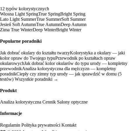
12 typów kolorystycznych
Wiosna
Light Spring
True Spring
Bright Spring
Lato
Light Summer
True Summer
Soft Summer
Jesień
Soft Autumn
True Autumn
Deep Autumn
Zima
True Winter
Deep Winter
Bright Winter
Popularne poradniki
Jak dobrać okulary do kształtu twarzy
Kolorystyka a okulary — jaki
kolor opraw do Twojego typu
Przewodnik po kształtach opraw
okularowych
Jak dobrać kolor okularów do typu urody — kompletny
przewodnik
Analiza kolorystyczna dla mężczyzn — kompletny
poradnik
Ciepły czy zimny typ urody — jak sprawdzić w domu (5
testów)
Wszystkie poradniki →
Produkt
Analiza kolorystyczna
Cennik
Salony optyczne
Informacje
Regulamin
Polityka prywatności
Kontakt