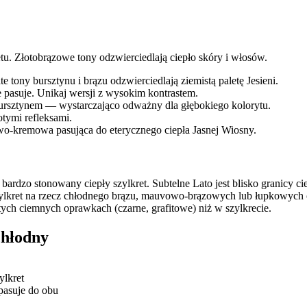
etu. Złotobrązowe tony odzwierciedlają ciepło skóry i włosów.
te tony bursztynu i brązu odzwierciedlają ziemistą paletę Jesieni.
e pasuje. Unikaj wersji z wysokim kontrastem.
ursztynem — wystarczająco odważny dla głębokiego kolorytu.
tymi refleksami.
wo-kremowa pasująca do eterycznego ciepła Jasnej Wiosny.
ardzo stonowany ciepły szylkret. Subtelne Lato jest blisko granicy ci
zylkret na rzecz chłodnego brązu, mauvowo-brązowych lub łupkowych
tych ciemnych oprawkach (czarne, grafitowe) niż w szylkrecie.
chłodny
lkret
pasuje do obu