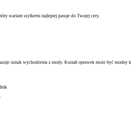
ry wariant szylkretu najlepiej pasuje do Twojej cery.
kazuje oznak wychodzenia z mody. Kształt oprawek może być modny lu
dnik
y