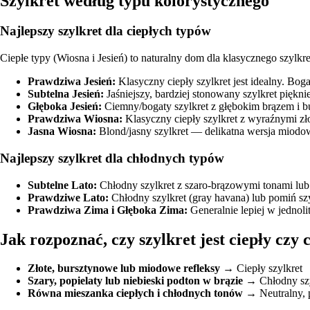
Szylkret według typu kolorystycznego
Najlepszy szylkret dla ciepłych typów
Ciepłe typy (Wiosna i Jesień) to naturalny dom dla klasycznego szylkr
Prawdziwa Jesień
:
Klasyczny ciepły szylkret jest idealny. Boga
Subtelna Jesień
:
Jaśniejszy, bardziej stonowany szylkret piękni
Głęboka Jesień
:
Ciemny/bogaty szylkret z głębokim brązem i b
Prawdziwa Wiosna
:
Klasyczny ciepły szylkret z wyraźnymi zło
Jasna Wiosna
:
Blond/jasny szylkret — delikatna wersja miodo
Najlepszy szylkret dla chłodnych typów
Subtelne Lato
:
Chłodny szylkret z szaro-brązowymi tonami lub b
Prawdziwe Lato
:
Chłodny szylkret (gray havana) lub pomiń s
Prawdziwa Zima
i
Głęboka Zima
:
Generalnie lepiej w jednoli
Jak rozpoznać, czy szylkret jest ciepły czy 
Złote, bursztynowe lub miodowe refleksy
→ Ciepły szylkret
Szary, popielaty lub niebieski podton w brązie
→ Chłodny szy
Równa mieszanka ciepłych i chłodnych tonów
→ Neutralny, 