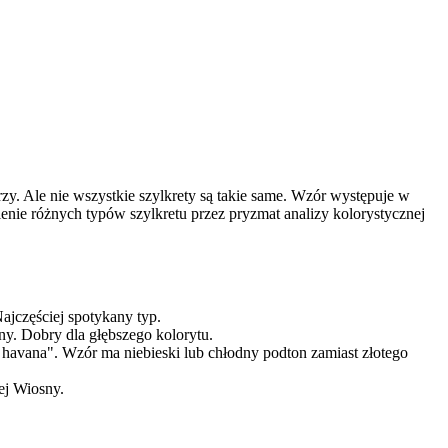
zy. Ale nie wszystkie szylkrety są takie same. Wzór występuje w
ienie różnych typów szylkretu przez pryzmat
analizy kolorystycznej
ajczęściej spotykany typ.
ny. Dobry dla głębszego kolorytu.
 havana". Wzór ma niebieski lub chłodny podton zamiast złotego
nej Wiosny.