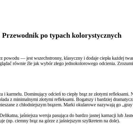
? Przewodnik po typach kolorystycznych
z powodu — jest wszechstronny, klasyczny i dodaje ciepła każdej twar
yglądać równie źle jak wybór złego jednokolorowego odcienia. Zrozum
 i karmelu. Dominujący odcień to ciepły brąz ze złotymi refleksami. N
lada z minimalnymi złotymi refleksami. Bogatszy i bardziej dramatycz
zmieszane z chłodniejszym brązem. Marki okularowe nazywają go „gray
Delikatna, jaśniejsza wersja pasująca do bardzo jasnej karnacji lub Jas
e (np. ciemny brąz na górze z jaśniejszym szylkretem na dole).