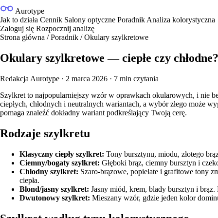
Aurotype
Jak to działa
Cennik
Salony optyczne
Poradnik
Analiza kolorystyczna
Zaloguj się
Rozpocznij analizę
Strona główna
/
Poradnik
/
Okulary szylkretowe
Okulary szylkretowe — ciepłe czy chłodne
Redakcja Aurotype
·
2 marca 2026
·
7 min czytania
Szylkret to najpopularniejszy wzór w oprawkach okularowych, i nie be
ciepłych, chłodnych i neutralnych wariantach, a wybór złego może w
pomaga znaleźć dokładny wariant podkreślający Twoją cerę.
Rodzaje szylkretu
Klasyczny ciepły szylkret:
Tony bursztynu, miodu, złotego brązu
Ciemny/bogaty szylkret:
Głęboki brąz, ciemny bursztyn i czeko
Chłodny szylkret:
Szaro-brązowe, popielate i grafitowe tony 
ciepła.
Blond/jasny szylkret:
Jasny miód, krem, blady bursztyn i brąz. 
Dwutonowy szylkret:
Mieszany wzór, gdzie jeden kolor dominuj