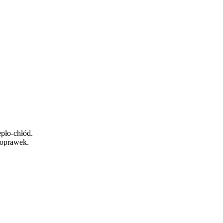
epło-chłód.
 oprawek.