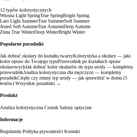
12 typów kolorystycznych
Wiosna
Light Spring
True Spring
Bright Spring
Lato
Light Summer
True Summer
Soft Summer
Jesień
Soft Autumn
True Autumn
Deep Autumn
Zima
True Winter
Deep Winter
Bright Winter
Popularne poradniki
Jak dobrać okulary do kształtu twarzy
Kolorystyka a okulary — jaki
kolor opraw do Twojego typu
Przewodnik po kształtach opraw
okularowych
Jak dobrać kolor okularów do typu urody — kompletny
przewodnik
Analiza kolorystyczna dla mężczyzn — kompletny
poradnik
Ciepły czy zimny typ urody — jak sprawdzić w domu (5
testów)
Wszystkie poradniki →
Produkt
Analiza kolorystyczna
Cennik
Salony optyczne
Informacje
Regulamin
Polityka prywatności
Kontakt