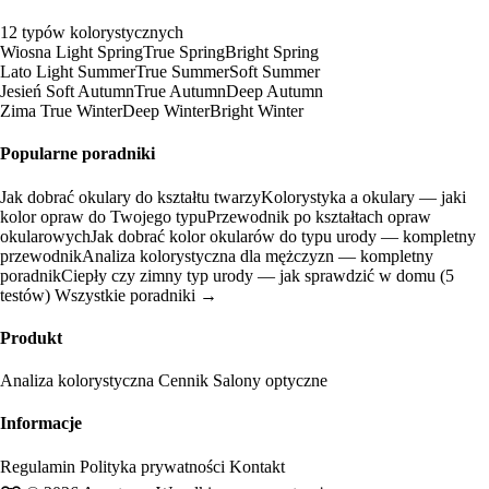
12 typów kolorystycznych
Wiosna
Light Spring
True Spring
Bright Spring
Lato
Light Summer
True Summer
Soft Summer
Jesień
Soft Autumn
True Autumn
Deep Autumn
Zima
True Winter
Deep Winter
Bright Winter
Popularne poradniki
Jak dobrać okulary do kształtu twarzy
Kolorystyka a okulary — jaki
kolor opraw do Twojego typu
Przewodnik po kształtach opraw
okularowych
Jak dobrać kolor okularów do typu urody — kompletny
przewodnik
Analiza kolorystyczna dla mężczyzn — kompletny
poradnik
Ciepły czy zimny typ urody — jak sprawdzić w domu (5
testów)
Wszystkie poradniki →
Produkt
Analiza kolorystyczna
Cennik
Salony optyczne
Informacje
Regulamin
Polityka prywatności
Kontakt