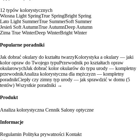
12 typów kolorystycznych
Wiosna
Light Spring
True Spring
Bright Spring
Lato
Light Summer
True Summer
Soft Summer
Jesień
Soft Autumn
True Autumn
Deep Autumn
Zima
True Winter
Deep Winter
Bright Winter
Popularne poradniki
Jak dobrać okulary do kształtu twarzy
Kolorystyka a okulary — jaki
kolor opraw do Twojego typu
Przewodnik po kształtach opraw
okularowych
Jak dobrać kolor okularów do typu urody — kompletny
przewodnik
Analiza kolorystyczna dla mężczyzn — kompletny
poradnik
Ciepły czy zimny typ urody — jak sprawdzić w domu (5
testów)
Wszystkie poradniki →
Produkt
Analiza kolorystyczna
Cennik
Salony optyczne
Informacje
Regulamin
Polityka prywatności
Kontakt