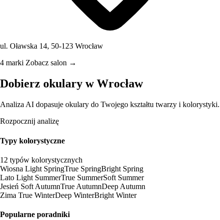
ul. Oławska 14, 50-123 Wrocław
4 marki
Zobacz salon →
Dobierz okulary w Wrocław
Analiza AI dopasuje okulary do Twojego kształtu twarzy i kolorystyki.
Rozpocznij analizę
Typy kolorystyczne
12 typów kolorystycznych
Wiosna
Light Spring
True Spring
Bright Spring
Lato
Light Summer
True Summer
Soft Summer
Jesień
Soft Autumn
True Autumn
Deep Autumn
Zima
True Winter
Deep Winter
Bright Winter
Popularne poradniki