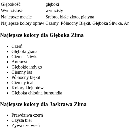
Głębokość
głęboki
Wyrazistość
wyrazisty
Najlepsze metale
Srebro, białe złoto, platyna
Najlepsze kolory opraw
Czarny, Północny Błękit, Głęboka Śliwka, A
Najlepsze kolory dla Głęboka Zima
Czerń
Głęboki granat
Ciemna śliwka
Antracyt
Głębokie indygo
Ciemny las
Północny błękit
Ciemny teal
Kolory klejnotów
Głęboka chłodna burgundia
Najlepsze kolory dla Jaskrawa Zima
Prawdziwa czerń
Czysta biel
Żywa czerwień