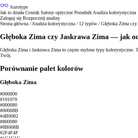
Aurotype
Jak to działa
Cennik
Salony optyczne
Poradnik
Analiza kolorystyczna
Zaloguj się
Rozpocznij analizę
Strona główna
/
Analiza kolorystyczna
/
12 typów
/
Głęboka Zima czy
Głęboka Zima czy Jaskrawa Zima — jak o
Głęboka Zima i Jaskrawa Zima to często mylone typy kolorystyczne. T
Twój.
Porównanie palet kolorów
Głęboka Zima
#000000
#191970
#000080
#00008B
#4B0082
#800080
#8B008B
#2F4F4F