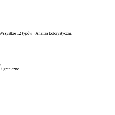
w i oczu, żeby określić, czy jesteś typem Głęboka Zima czy Jaskrawa 
Wszystkie 12 typów
·
Analiza kolorystyczna
)
i graniczne