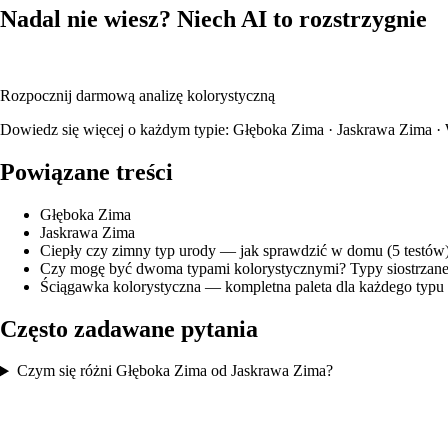
Nadal nie wiesz? Niech AI to rozstrzygnie
Wgraj swoje zdjęcie, a nasza AI przeanalizuje karnację, kolor włosó
Rozpocznij darmową analizę kolorystyczną
Dowiedz się więcej o każdym typie:
Głęboka Zima
·
Jaskrawa Zima
·
Powiązane treści
Głęboka Zima
Jaskrawa Zima
Ciepły czy zimny typ urody — jak sprawdzić w domu (5 testów
Czy mogę być dwoma typami kolorystycznymi? Typy siostrzane 
Ściągawka kolorystyczna — kompletna paleta dla każdego typu
Często zadawane pytania
Czym się różni Głęboka Zima od Jaskrawa Zima?