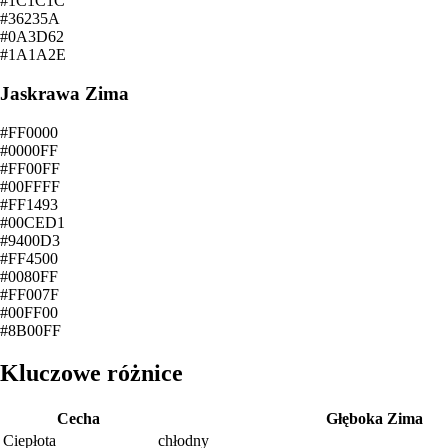
#1C1C1C
#36235A
#0A3D62
#1A1A2E
Jaskrawa Zima
#FF0000
#0000FF
#FF00FF
#00FFFF
#FF1493
#00CED1
#9400D3
#FF4500
#0080FF
#FF007F
#00FF00
#8B00FF
Kluczowe różnice
Cecha
Głęboka Zima
Ciepłota
chłodny