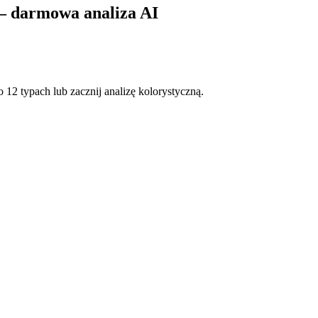
— darmowa analiza AI
włosów i oczu, żeby potwierdzić, czy jesteś typem Jaskrawa Zima — wr
o 12 typach
lub
zacznij analizę kolorystyczną
.