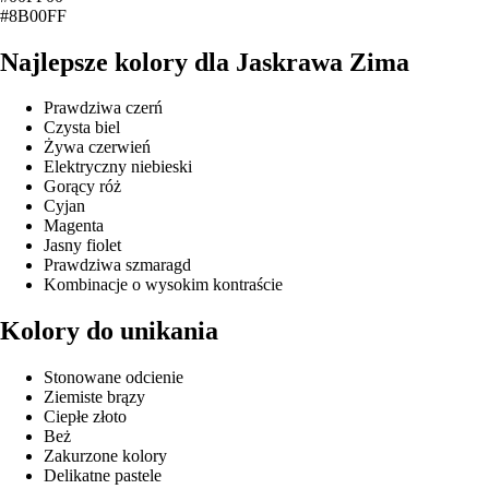
#8B00FF
Najlepsze kolory dla Jaskrawa Zima
Prawdziwa czerń
Czysta biel
Żywa czerwień
Elektryczny niebieski
Gorący róż
Cyjan
Magenta
Jasny fiolet
Prawdziwa szmaragd
Kombinacje o wysokim kontraście
Kolory do unikania
Stonowane odcienie
Ziemiste brązy
Ciepłe złoto
Beż
Zakurzone kolory
Delikatne pastele