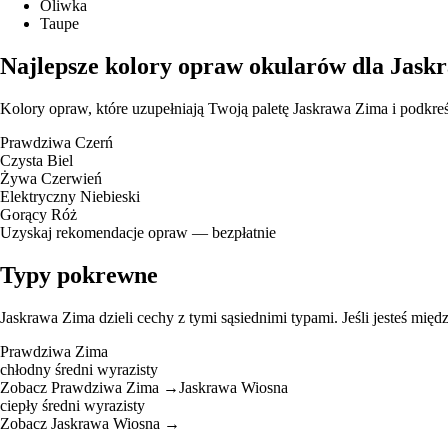
Oliwka
Taupe
Najlepsze kolory opraw okularów dla Jas
Kolory opraw, które uzupełniają Twoją paletę Jaskrawa Zima i podkreś
Prawdziwa Czerń
Czysta Biel
Żywa Czerwień
Elektryczny Niebieski
Gorący Róż
Uzyskaj rekomendacje opraw — bezpłatnie
Typy pokrewne
Jaskrawa Zima dzieli cechy z tymi sąsiednimi typami. Jeśli jesteś międ
Prawdziwa Zima
chłodny
średni
wyrazisty
Zobacz Prawdziwa Zima →
Jaskrawa Wiosna
ciepły
średni
wyrazisty
Zobacz Jaskrawa Wiosna →