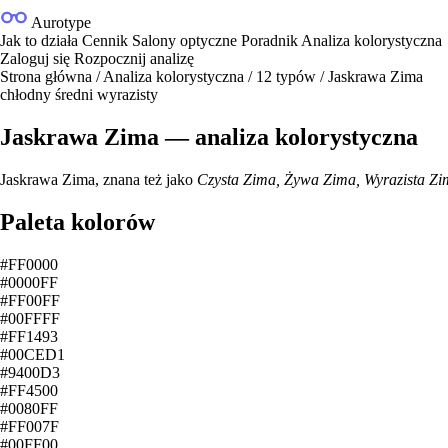
Aurotype
Jak to działa
Cennik
Salony optyczne
Poradnik
Analiza kolorystyczna
Zaloguj się
Rozpocznij analizę
Strona główna
/
Analiza kolorystyczna
/
12 typów
/
Jaskrawa Zima
chłodny
średni
wyrazisty
Jaskrawa Zima — analiza kolorystyczna
Jaskrawa Zima, znana też jako
Czysta Zima, Żywa Zima, Wyrazista Z
Paleta kolorów
#FF0000
#0000FF
#FF00FF
#00FFFF
#FF1493
#00CED1
#9400D3
#FF4500
#0080FF
#FF007F
#00FF00