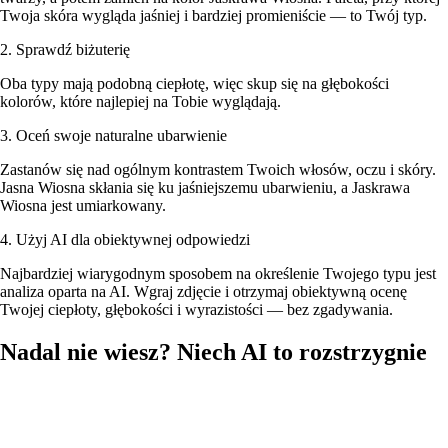
Twoja skóra wygląda jaśniej i bardziej promieniście — to Twój typ.
2. Sprawdź biżuterię
Oba typy mają podobną ciepłotę, więc skup się na głębokości
kolorów, które najlepiej na Tobie wyglądają.
3. Oceń swoje naturalne ubarwienie
Zastanów się nad ogólnym kontrastem Twoich włosów, oczu i skóry.
Jasna Wiosna skłania się ku jaśniejszemu ubarwieniu, a Jaskrawa
Wiosna jest umiarkowany.
4. Użyj AI dla obiektywnej odpowiedzi
Najbardziej wiarygodnym sposobem na określenie Twojego typu jest
analiza oparta na AI. Wgraj zdjęcie i otrzymaj obiektywną ocenę
Twojej ciepłoty, głębokości i wyrazistości — bez zgadywania.
Nadal nie wiesz? Niech AI to rozstrzygnie
Wgraj swoje zdjęcie, a nasza AI przeanalizuje karnację, kolor włosów
i oczu, żeby określić, czy jesteś typem Jasna Wiosna czy Jaskrawa
Wiosna — z pełną paletą kolorów i rekomendacjami opraw