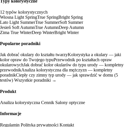
Typy kolorystyczne
12 typów kolorystycznych
Wiosna
Light Spring
True Spring
Bright Spring
Lato
Light Summer
True Summer
Soft Summer
Jesień
Soft Autumn
True Autumn
Deep Autumn
Zima
True Winter
Deep Winter
Bright Winter
Popularne poradniki
Jak dobrać okulary do kształtu twarzy
Kolorystyka a okulary — jaki
kolor opraw do Twojego typu
Przewodnik po kształtach opraw
okularowych
Jak dobrać kolor okularów do typu urody — kompletny
przewodnik
Analiza kolorystyczna dla mężczyzn — kompletny
poradnik
Ciepły czy zimny typ urody — jak sprawdzić w domu (5
testów)
Wszystkie poradniki →
Produkt
Analiza kolorystyczna
Cennik
Salony optyczne
Informacje
Regulamin
Polityka prywatności
Kontakt