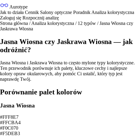
Aurotype
Jak to działa
Cennik
Salony optyczne
Poradnik
Analiza kolorystyczna
Zaloguj się
Rozpocznij analizę
Strona główna
/
Analiza kolorystyczna
/
12 typów
/
Jasna Wiosna czy
Jaskrawa Wiosna
Jasna Wiosna czy Jaskrawa Wiosna — jak
odróżnić?
Jasna Wiosna i Jaskrawa Wiosna to często mylone typy kolorystyczne.
Ten przewodnik porównuje ich palety, kluczowe cechy i najlepsze
kolory opraw okularowych, aby pomóc Ci ustalić, który typ jest
naprawdę Twój.
Porównanie palet kolorów
Jasna Wiosna
#FFF8E7
#FFCBA4
#F0C070
#F5DEB3