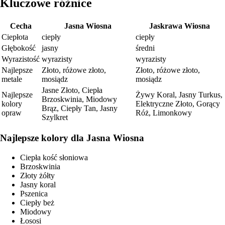
Kluczowe różnice
Cecha
Jasna Wiosna
Jaskrawa Wiosna
Ciepłota
ciepły
ciepły
Głębokość
jasny
średni
Wyrazistość
wyrazisty
wyrazisty
Najlepsze
Złoto, różowe złoto,
Złoto, różowe złoto,
metale
mosiądz
mosiądz
Jasne Złoto, Ciepła
Najlepsze
Żywy Koral, Jasny Turkus,
Brzoskwinia, Miodowy
kolory
Elektryczne Złoto, Gorący
Brąz, Ciepły Tan, Jasny
opraw
Róż, Limonkowy
Szylkret
Najlepsze kolory dla Jasna Wiosna
Ciepła kość słoniowa
Brzoskwinia
Złoty żółty
Jasny koral
Pszenica
Ciepły beż
Miodowy
Łososi