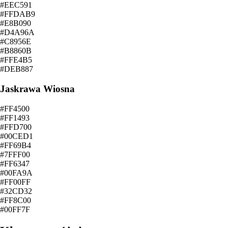
#EEC591
#FFDAB9
#E8B090
#D4A96A
#C8956E
#B8860B
#FFE4B5
#DEB887
Jaskrawa Wiosna
#FF4500
#FF1493
#FFD700
#00CED1
#FF69B4
#7FFF00
#FF6347
#00FA9A
#FF00FF
#32CD32
#FF8C00
#00FF7F