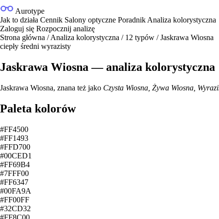
Aurotype
Jak to działa
Cennik
Salony optyczne
Poradnik
Analiza kolorystyczna
Zaloguj się
Rozpocznij analizę
Strona główna
/
Analiza kolorystyczna
/
12 typów
/
Jaskrawa Wiosna
ciepły
średni
wyrazisty
Jaskrawa Wiosna — analiza kolorystyczna
Jaskrawa Wiosna, znana też jako
Czysta Wiosna, Żywa Wiosna, Wyrazi
Paleta kolorów
#FF4500
#FF1493
#FFD700
#00CED1
#FF69B4
#7FFF00
#FF6347
#00FA9A
#FF00FF
#32CD32
#FF8C00