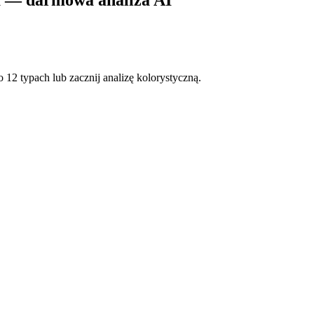
włosów i oczu, żeby potwierdzić, czy jesteś typem Jaskrawa Wiosna — 
o 12 typach
lub
zacznij analizę kolorystyczną
.