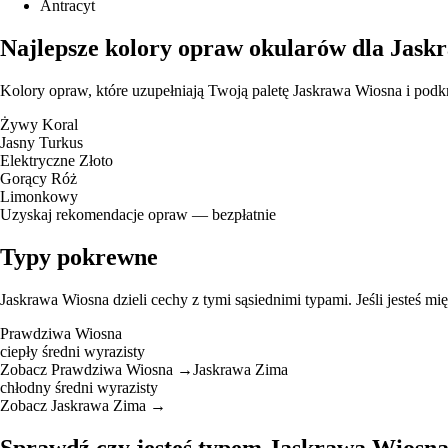
Antracyt
Najlepsze kolory opraw okularów dla Jask
Kolory opraw, które uzupełniają Twoją paletę Jaskrawa Wiosna i podkr
Żywy Koral
Jasny Turkus
Elektryczne Złoto
Gorący Róż
Limonkowy
Uzyskaj rekomendacje opraw — bezpłatnie
Typy pokrewne
Jaskrawa Wiosna dzieli cechy z tymi sąsiednimi typami. Jeśli jesteś m
Prawdziwa Wiosna
ciepły
średni
wyrazisty
Zobacz Prawdziwa Wiosna →
Jaskrawa Zima
chłodny
średni
wyrazisty
Zobacz Jaskrawa Zima →
Sprawdź czy jesteś typem Jaskrawa Wiosn