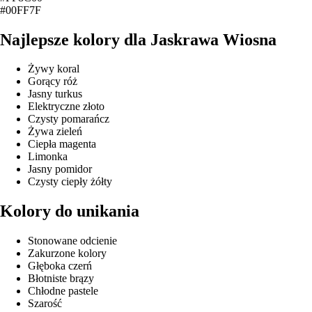
#00FF7F
Najlepsze kolory dla Jaskrawa Wiosna
Żywy koral
Gorący róż
Jasny turkus
Elektryczne złoto
Czysty pomarańcz
Żywa zieleń
Ciepła magenta
Limonka
Jasny pomidor
Czysty ciepły żółty
Kolory do unikania
Stonowane odcienie
Zakurzone kolory
Głęboka czerń
Błotniste brązy
Chłodne pastele
Szarość