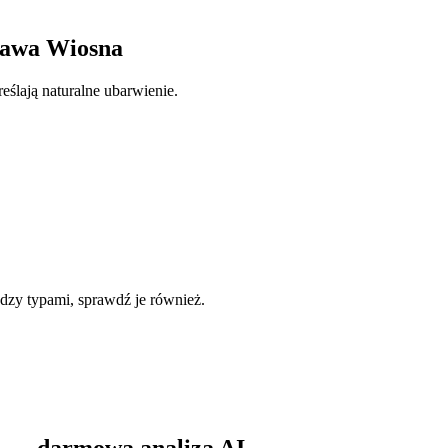
rawa Wiosna
eślają naturalne ubarwienie.
iędzy typami, sprawdź je również.
a — darmowa analiza AI