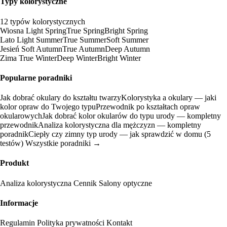
Typy kolorystyczne
12 typów kolorystycznych
Wiosna
Light Spring
True Spring
Bright Spring
Lato
Light Summer
True Summer
Soft Summer
Jesień
Soft Autumn
True Autumn
Deep Autumn
Zima
True Winter
Deep Winter
Bright Winter
Popularne poradniki
Jak dobrać okulary do kształtu twarzy
Kolorystyka a okulary — jaki
kolor opraw do Twojego typu
Przewodnik po kształtach opraw
okularowych
Jak dobrać kolor okularów do typu urody — kompletny
przewodnik
Analiza kolorystyczna dla mężczyzn — kompletny
poradnik
Ciepły czy zimny typ urody — jak sprawdzić w domu (5
testów)
Wszystkie poradniki →
Produkt
Analiza kolorystyczna
Cennik
Salony optyczne
Informacje
Regulamin
Polityka prywatności
Kontakt