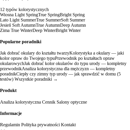
12 typów kolorystycznych
Wiosna
Light Spring
True Spring
Bright Spring
Lato
Light Summer
True Summer
Soft Summer
Jesień
Soft Autumn
True Autumn
Deep Autumn
Zima
True Winter
Deep Winter
Bright Winter
Popularne poradniki
Jak dobrać okulary do kształtu twarzy
Kolorystyka a okulary — jaki
kolor opraw do Twojego typu
Przewodnik po kształtach opraw
okularowych
Jak dobrać kolor okularów do typu urody — kompletny
przewodnik
Analiza kolorystyczna dla mężczyzn — kompletny
poradnik
Ciepły czy zimny typ urody — jak sprawdzić w domu (5
testów)
Wszystkie poradniki →
Produkt
Analiza kolorystyczna
Cennik
Salony optyczne
Informacje
Regulamin
Polityka prywatności
Kontakt