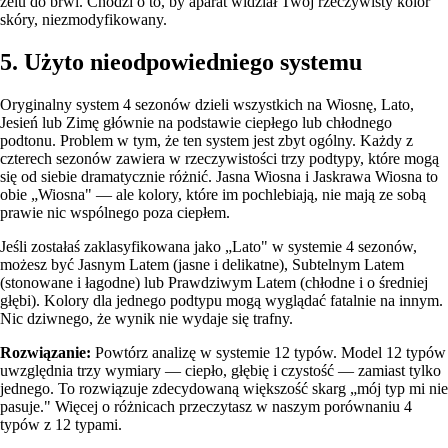
żelu do brwi. Chodzi o to, by aparat widział Twój rzeczywisty kolor
skóry, niezmodyfikowany.
5. Użyto nieodpowiedniego systemu
Oryginalny system 4 sezonów dzieli wszystkich na Wiosnę, Lato,
Jesień lub Zimę głównie na podstawie ciepłego lub chłodnego
podtonu. Problem w tym, że ten system jest zbyt ogólny. Każdy z
czterech sezonów zawiera w rzeczywistości trzy podtypy, które mogą
się od siebie dramatycznie różnić. Jasna Wiosna i Jaskrawa Wiosna to
obie „Wiosna" — ale kolory, które im pochlebiają, nie mają ze sobą
prawie nic wspólnego poza ciepłem.
Jeśli zostałaś zaklasyfikowana jako „Lato" w systemie 4 sezonów,
możesz być Jasnym Latem (jasne i delikatne), Subtelnym Latem
(stonowane i łagodne) lub Prawdziwym Latem (chłodne i o średniej
głębi). Kolory dla jednego podtypu mogą wyglądać fatalnie na innym.
Nic dziwnego, że wynik nie wydaje się trafny.
Rozwiązanie:
Powtórz analizę w
systemie 12 typów
. Model 12 typów
uwzględnia trzy wymiary — ciepło, głębię i czystość — zamiast tylko
jednego. To rozwiązuje zdecydowaną większość skarg „mój typ mi nie
pasuje." Więcej o różnicach przeczytasz w naszym
porównaniu 4
typów z 12 typami
.