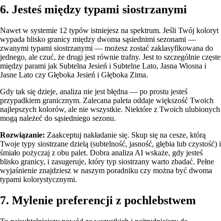
6. Jesteś między typami siostrzanymi
Nawet w systemie 12 typów istniejesz na spektrum. Jeśli Twój koloryt
wypada blisko granicy między dwoma sąsiednimi sezonami —
zwanymi typami siostrzanymi — możesz zostać zaklasyfikowana do
jednego, ale czuć, że drugi jest równie trafny. Jest to szczególnie częste
między parami jak Subtelna Jesień i Subtelne Lato, Jasna Wiosna i
Jasne Lato czy Głęboka Jesień i Głęboka Zima.
Gdy tak się dzieje, analiza nie jest błędna — po prostu jesteś
przypadkiem granicznym. Zalecana paleta oddaje większość Twoich
najlepszych kolorów, ale nie wszystkie. Niektóre z Twoich ulubionych
mogą należeć do sąsiedniego sezonu.
Rozwiązanie:
Zaakceptuj nakładanie się. Skup się na cesze, którą
Twoje typy siostrzane dzielą (subtelność, jasność, głębia lub czystość) i
śmiało pożyczaj z obu palet. Dobra analiza AI wskaże, gdy jesteś
blisko granicy, i zasugeruje, który typ siostrzany warto zbadać. Pełne
wyjaśnienie znajdziesz w naszym poradniku
czy można być dwoma
typami kolorystycznymi
.
7. Mylenie preferencji z pochlebstwem