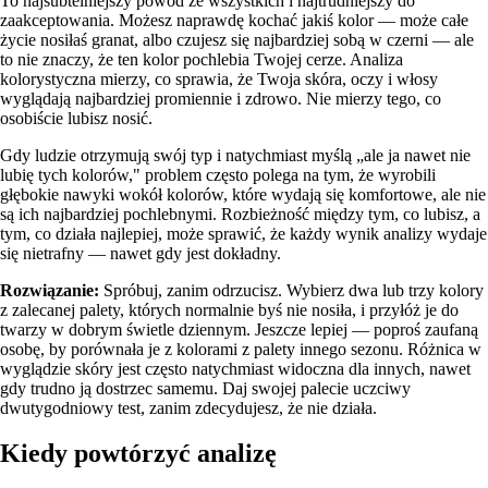
To najsubtelniejszy powód ze wszystkich i najtrudniejszy do
zaakceptowania. Możesz naprawdę kochać jakiś kolor — może całe
życie nosiłaś granat, albo czujesz się najbardziej sobą w czerni — ale
to nie znaczy, że ten kolor pochlebia Twojej cerze. Analiza
kolorystyczna mierzy, co sprawia, że Twoja skóra, oczy i włosy
wyglądają najbardziej promiennie i zdrowo. Nie mierzy tego, co
osobiście lubisz nosić.
Gdy ludzie otrzymują swój typ i natychmiast myślą „ale ja nawet nie
lubię tych kolorów," problem często polega na tym, że wyrobili
głębokie nawyki wokół kolorów, które wydają się komfortowe, ale nie
są ich najbardziej pochlebnymi. Rozbieżność między tym, co lubisz, a
tym, co działa najlepiej, może sprawić, że każdy wynik analizy wydaje
się nietrafny — nawet gdy jest dokładny.
Rozwiązanie:
Spróbuj, zanim odrzucisz. Wybierz dwa lub trzy kolory
z zalecanej palety, których normalnie byś nie nosiła, i przyłóż je do
twarzy w dobrym świetle dziennym. Jeszcze lepiej — poproś zaufaną
osobę, by porównała je z kolorami z palety innego sezonu. Różnica w
wyglądzie skóry jest często natychmiast widoczna dla innych, nawet
gdy trudno ją dostrzec samemu. Daj swojej palecie uczciwy
dwutygodniowy test, zanim zdecydujesz, że nie działa.
Kiedy powtórzyć analizę