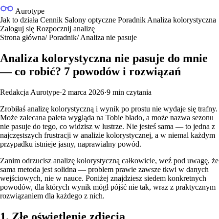
Aurotype
Jak to działa
Cennik
Salony optyczne
Poradnik
Analiza kolorystyczna
Zaloguj się
Rozpocznij analizę
Strona główna
/
Poradnik
/
Analiza nie pasuje
Analiza kolorystyczna nie pasuje do mnie
— co robić? 7 powodów i rozwiązań
Redakcja Aurotype
·
2 marca 2026
·
9 min czytania
Zrobiłaś analizę kolorystyczną i wynik po prostu nie wydaje się trafny.
Może zalecana paleta wygląda na Tobie blado, a może nazwa sezonu
nie pasuje do tego, co widzisz w lustrze. Nie jesteś sama — to jedna z
najczęstszych frustracji w analizie kolorystycznej, a w niemal każdym
przypadku istnieje jasny, naprawialny powód.
Zanim odrzucisz analizę kolorystyczną całkowicie, weź pod uwagę, że
sama metoda jest solidna — problem prawie zawsze tkwi w danych
wejściowych, nie w nauce. Poniżej znajdziesz siedem konkretnych
powodów, dla których wynik mógł pójść nie tak, wraz z praktycznym
rozwiązaniem dla każdego z nich.
1. Złe oświetlenie zdjęcia