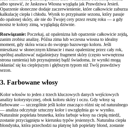
albo sprawić, że Jaskrawa Wiosna wygląda jak Prawdziwa Jesień.
Oparzenie słoneczne dodaje zaczerwienienie, które całkowicie zaburza
kalkulację ciepła i chłodu. Wynik to przypisanie sezonu, który pasuje
do opalonej skóry, ale nie do Twojej cery przez resztę roku — a gdy
nosisz te kolory zimą, wyglądają dziwnie.
Rozwiązanie:
Poczekaj, aż opalenizna lub oparzenie całkowicie zejdą,
zanim zrobisz analizę. Późna zima lub wczesna wiosna to idealny
moment, gdy skóra wraca do swojego bazowego koloru. Jeśli
mieszkasz w słonecznym klimacie i masz opaleniznę przez cały rok,
spróbuj analizować najjaśniejszy fragment skóry (często wewnętrzna
strona ramienia) lub przynajmniej bądź świadoma, że wyniki mogą
skłaniać się ku cieplejszym i głębszym typom niż Twój prawdziwy
sezon.
3. Farbowane włosy
Kolor włosów to jeden z trzech kluczowych danych wejściowych
analizy kolorystycznej, obok koloru skóry i oczu. Gdy włosy są
farbowane — szczególnie jeśli kolor znacząco różni się od naturalnego
— analiza odczytuje sztuczny kolor i uwzględnia go w wyniku.
Naturalnie popielata brunetka, która farbuje włosy na ciepłą miedź,
zostanie przyciągnięta w kierunku typów jesiennych. Naturalna ciepła
blondynka, która przechodzi na platynę lub popielaty blond, zostanie