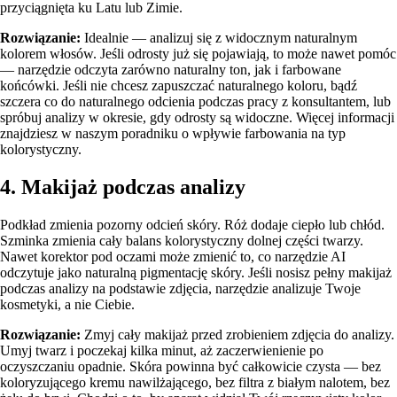
przyciągnięta ku Latu lub Zimie.
Rozwiązanie:
Idealnie — analizuj się z widocznym naturalnym
kolorem włosów. Jeśli odrosty już się pojawiają, to może nawet pomóc
— narzędzie odczyta zarówno naturalny ton, jak i farbowane
końcówki. Jeśli nie chcesz zapuszczać naturalnego koloru, bądź
szczera co do naturalnego odcienia podczas pracy z konsultantem, lub
spróbuj analizy w okresie, gdy odrosty są widoczne. Więcej informacji
znajdziesz w naszym poradniku o
wpływie farbowania na typ
kolorystyczny
.
4. Makijaż podczas analizy
Podkład zmienia pozorny odcień skóry. Róż dodaje ciepło lub chłód.
Szminka zmienia cały balans kolorystyczny dolnej części twarzy.
Nawet korektor pod oczami może zmienić to, co narzędzie AI
odczytuje jako naturalną pigmentację skóry. Jeśli nosisz pełny makijaż
podczas analizy na podstawie zdjęcia, narzędzie analizuje Twoje
kosmetyki, a nie Ciebie.
Rozwiązanie:
Zmyj cały makijaż przed zrobieniem zdjęcia do analizy.
Umyj twarz i poczekaj kilka minut, aż zaczerwienienie po
oczyszczaniu opadnie. Skóra powinna być całkowicie czysta — bez
koloryzującego kremu nawilżającego, bez filtra z białym nalotem, bez