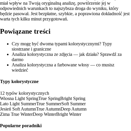
miał wpływ na Twoją oryginalną analizę, powtórzenie jej w
odpowiednich warunkach to najszybsza droga do wyniku, który
będzie pasował. Jest bezpłatne, szybkie, a poprawiona dokładność jest
warta tych kilku minut przygotowań.
Powiązane treści
Czy mogę być dwoma typami kolorystycznymi? Typy
siostrzane i graniczne
Analiza kolorystyczna ze zdjęcia — jak działa? Sprawdź za
darmo
Analiza kolorystyczna a farbowane włosy — co musisz
wiedzieć
Typy kolorystyczne
12 typów kolorystycznych
Wiosna
Light Spring
True Spring
Bright Spring
Lato
Light Summer
True Summer
Soft Summer
Jesień
Soft Autumn
True Autumn
Deep Autumn
Zima
True Winter
Deep Winter
Bright Winter
Popularne poradniki