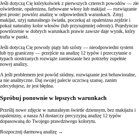
Jeśli dotyczą Cię którykolwiek z pierwszych czterech powodów — złe
oświetlenie, opalenizna, farbowane włosy lub makijaż — rozwiązanie
jest proste: powtórz analizę w odpowiednich warunkach. Zmyj
makijaż, użyj naturalnego światła, poczekaj aż opalenizna zejdzie i
pokaż naturalny kolor włosów (lub przynajmniej odrosty). Pojedyncze
powtórzenie w dobrych warunkach prawie zawsze daje wynik, który
trafia w punkt.
Jeśli dotyczą Cię powody piąty lub szósty — nieodpowiedni system
lub typ graniczny — przejście na analizę 12 typów i przeczytanie o
typach siostrzanych rozwiąże zamieszanie bez potrzeby zupełnie
nowej analizy.
A jeśli problemem jest powód siódmy, rozwiązanie jest behawioralne,
a nie analityczne. Daj swojej palecie uczciwą szansę, zanim
zdecydujesz, że jest błędna.
Spróbuj ponownie w lepszych warunkach
Prześlij nowe zdjęcie w naturalnym świetle dziennym, bez makijażu i
opalenizny, a nasza AI dostarczy precyzyjną analizę 12 typów
dopasowaną do Twojego prawdziwego kolorytu.
Rozpocznij darmową analizę →