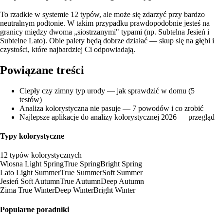
To rzadkie w systemie 12 typów, ale może się zdarzyć przy bardzo
neutralnym podtonie. W takim przypadku prawdopodobnie jesteś na
granicy między dwoma „siostrzanymi" typami (np.
Subtelna Jesień i
Subtelne Lato
). Obie palety będą dobrze działać — skup się na głębi i
czystości, które najbardziej Ci odpowiadają.
Powiązane treści
Ciepły czy zimny typ urody — jak sprawdzić w domu (5
testów)
Analiza kolorystyczna nie pasuje — 7 powodów i co zrobić
Najlepsze aplikacje do analizy kolorystycznej 2026 — przegląd
Typy kolorystyczne
12 typów kolorystycznych
Wiosna
Light Spring
True Spring
Bright Spring
Lato
Light Summer
True Summer
Soft Summer
Jesień
Soft Autumn
True Autumn
Deep Autumn
Zima
True Winter
Deep Winter
Bright Winter
Popularne poradniki