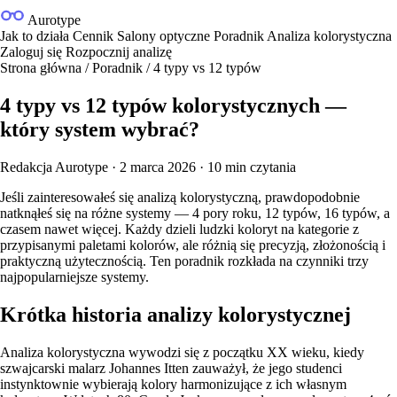
Aurotype
Jak to działa
Cennik
Salony optyczne
Poradnik
Analiza kolorystyczna
Zaloguj się
Rozpocznij analizę
Strona główna
/
Poradnik
/
4 typy vs 12 typów
4 typy vs 12 typów kolorystycznych —
który system wybrać?
Redakcja Aurotype
·
2 marca 2026
·
10 min czytania
Jeśli zainteresowałeś się analizą kolorystyczną, prawdopodobnie
natknąłeś się na różne systemy — 4 pory roku, 12 typów, 16 typów, a
czasem nawet więcej. Każdy dzieli ludzki koloryt na kategorie z
przypisanymi paletami kolorów, ale różnią się precyzją, złożonością i
praktyczną użytecznością. Ten poradnik rozkłada na czynniki trzy
najpopularniejsze systemy.
Krótka historia analizy kolorystycznej
Analiza kolorystyczna wywodzi się z początku XX wieku, kiedy
szwajcarski malarz Johannes Itten zauważył, że jego studenci
instynktownie wybierają kolory harmonizujące z ich własnym