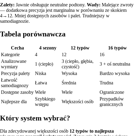
Zalety:
Jawnie obsługuje neutralne podtony.
Wady:
Malejące zwroty
— dodatkowa precyzja jest marginalna w porównaniu ze skokiem
4→12. Mniej dostępnych zasobów i palet. Trudniejszy w
samodiagnozie.
Tabela porównawcza
Cecha
4 sezony
12 typów
16 typów
Kategorie
4
12
16
Analizowane
3 (ciepło, głębia,
1 (ciepło)
3 + oś neutralna
wymiary
czystość)
Precyzja palety
Niska
Wysoka
Bardzo wysoka
Łatwość
Łatwa
Średnia
Trudna
samodiagnozy
Dostępne zasoby
Wiele
Wiele
Ograniczone
Szybkiego
Przypadków
Najlepsze dla
Większości osób
wstępu
granicznych
Który system wybrać?
Dla zdecydowanej większości osób
12 typów to najlepsza