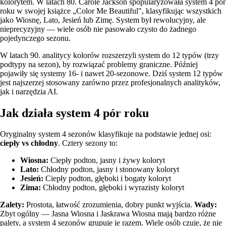
kolorytem. W latach 80. Carole Jackson spopularyzowała system 4 pór
roku w swojej książce „Color Me Beautiful", klasyfikując wszystkich
jako Wiosnę, Lato, Jesień lub Zimę. System był rewolucyjny, ale
nieprecyzyjny — wiele osób nie pasowało czysto do żadnego
pojedynczego sezonu.
W latach 90. analitycy kolorów rozszerzyli system do 12 typów (trzy
podtypy na sezon), by rozwiązać problemy graniczne. Później
pojawiły się systemy 16- i nawet 20-sezonowe. Dziś system 12 typów
jest najszerzej stosowany zarówno przez profesjonalnych analityków,
jak i narzędzia AI.
Jak działa system 4 pór roku
Oryginalny system 4 sezonów klasyfikuje na podstawie jednej osi:
ciepły vs chłodny
. Cztery sezony to:
Wiosna:
Ciepły podton, jasny i żywy koloryt
Lato:
Chłodny podton, jasny i stonowany koloryt
Jesień:
Ciepły podton, głęboki i bogaty koloryt
Zima:
Chłodny podton, głęboki i wyrazisty koloryt
Zalety:
Prostota, łatwość zrozumienia, dobry punkt wyjścia.
Wady:
Zbyt ogólny — Jasna Wiosna i Jaskrawa Wiosna mają bardzo różne
palety, a system 4 sezonów grupuje je razem. Wiele osób czuje, że nie