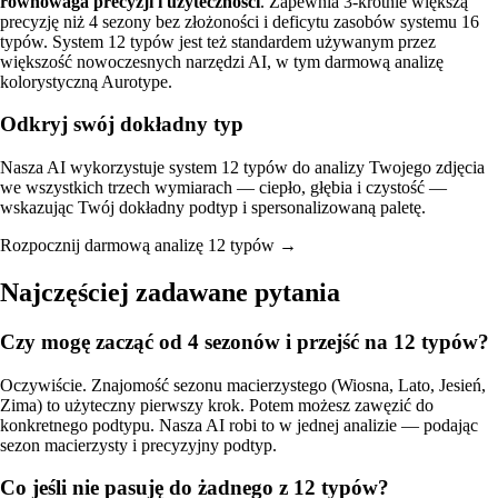
równowaga precyzji i użyteczności
. Zapewnia 3-krotnie większą
precyzję niż 4 sezony bez złożoności i deficytu zasobów systemu 16
typów. System 12 typów jest też standardem używanym przez
większość nowoczesnych narzędzi AI, w tym
darmową analizę
kolorystyczną Aurotype
.
Odkryj swój dokładny typ
Nasza AI wykorzystuje system 12 typów do analizy Twojego zdjęcia
we wszystkich trzech wymiarach — ciepło, głębia i czystość —
wskazując Twój dokładny podtyp i spersonalizowaną paletę.
Rozpocznij darmową analizę 12 typów →
Najczęściej zadawane pytania
Czy mogę zacząć od 4 sezonów i przejść na 12 typów?
Oczywiście. Znajomość sezonu macierzystego (Wiosna, Lato, Jesień,
Zima) to użyteczny pierwszy krok. Potem możesz zawęzić do
konkretnego podtypu. Nasza AI robi to w jednej analizie — podając
sezon macierzysty i precyzyjny podtyp.
Co jeśli nie pasuję do żadnego z 12 typów?