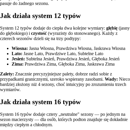
pasuje do żadnego sezonu.
Jak działa system 12 typów
System 12 typów
dodaje do ciepła dwa kolejne wymiary:
głębię
(jasny
do głębokiego) i
czystość
(wyrazisty do stonowanego). Każdy z
czterech sezonów dzieli się na trzy podtypy:
Wiosna:
Jasna Wiosna
,
Prawdziwa Wiosna
,
Jaskrawa Wiosna
Lato:
Jasne Lato
,
Prawdziwe Lato
,
Subtelne Lato
Jesień:
Subtelna Jesień
,
Prawdziwa Jesień
,
Głęboka Jesień
Zima:
Prawdziwa Zima
,
Głęboka Zima
,
Jaskrawa Zima
Zalety:
Znacznie precyzyjniejsze palety, dobrze radzi sobie z
przypadkami granicznymi, szeroko wspierany zasobami.
Wady:
Nieco
bardziej złożony niż 4 sezony, choć intuicyjny po zrozumieniu trzech
wymiarów.
Jak działa system 16 typów
System 16 typów dodaje cztery „neutralne" sezony — po jednym na
sezon macierzysty — dla osób, których podton znajduje się dokładnie
między ciepłym a chłodnym.