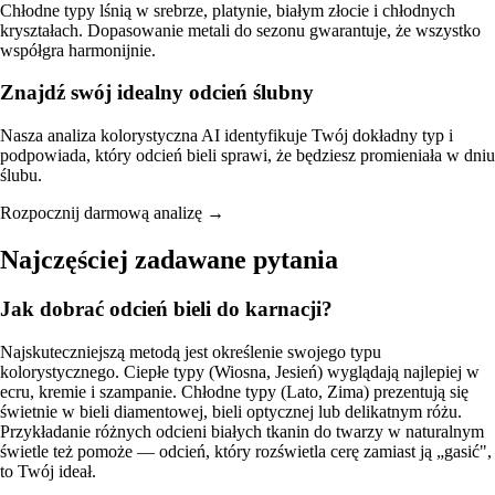
Chłodne typy lśnią w srebrze, platynie, białym złocie i chłodnych
kryształach. Dopasowanie metali do sezonu gwarantuje, że wszystko
współgra harmonijnie.
Znajdź swój idealny odcień ślubny
Nasza analiza kolorystyczna AI identyfikuje Twój dokładny typ i
podpowiada, który odcień bieli sprawi, że będziesz promieniała w dniu
ślubu.
Rozpocznij darmową analizę →
Najczęściej zadawane pytania
Jak dobrać odcień bieli do karnacji?
Najskuteczniejszą metodą jest określenie swojego typu
kolorystycznego. Ciepłe typy (Wiosna, Jesień) wyglądają najlepiej w
ecru, kremie i szampanie. Chłodne typy (Lato, Zima) prezentują się
świetnie w bieli diamentowej, bieli optycznej lub delikatnym różu.
Przykładanie różnych odcieni białych tkanin do twarzy w naturalnym
świetle też pomoże — odcień, który rozświetla cerę zamiast ją „gasić",
to Twój ideał.