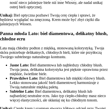
nosić nieco jaśniejsze biele niż inne Wiosny, ale nadal unikaj
ostrej bieli optycznej.
Unikaj:
Biel optyczna pozbawi Twoją cerę ciepła i sprawi, że
będziesz wyglądać na zmęczoną. Krem może być zbyt ciężki dla
jaśniejszych Wiosen.
Panna młoda Lato: biel diamentowa, delikatny blush,
chłodne ecru
Lata mają chłodny podton z miękką, stonowaną kolorystyką. Twoja
skóra potrzebuje delikatnych, chłodnych bieli, które nie przytłoczą
Twojego subtelnego naturalnego kontrastu.
Jasne Lato
:
Biel diamentowa lub najbledszy chłodny blush.
Twoja jasna, delikatna kolorystyka jest pięknie oprawiona przez
miękkie, świetliste biele.
Prawdziwe Lato
:
Biel diamentowa lub miękki różowy blush.
Lekko stonowana jakość bieli diamentowej harmonizuje z
Twoją naturalnie miękką paletą.
Subtelne Lato
:
Biel diamentowa, delikatny blush lub
najbardziej neutralne ecru. Jako typ ciepło-chłodny masz nieco
więcej elastyczności, ale skłaniaj się ku chłodnym tonom.
Unikaj:
Ciepły krem i szampan stworzą żółtawy odcień przy Twojej