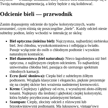
Twoją naturalną pigmentacją, a który będzie z nią kolidować.
Odcienie bieli — przewodnik
Zanim dopasujemy odcienie do typów kolorystycznych, warto
zrozumieć, czym różnią się poszczególne „biele". Każdy odcień niesie
subtelny podton, który wchodzi w interakcję ze skórą:
Biel optyczna (śnieżna biel):
Najczystsza, najbardziej niebieska
biel. Jest chłodna, wysokokontrastowa i odbijająca światło.
Pasuje wyłącznie do osób o chłodnym podtonie i wysokim
naturalnym kontraście.
Biel diamentowa (biel naturalna):
Nieco łagodniejsza niż biel
optyczna, z najlżejszym ciepłym odcieniem. To najbardziej
uniwersalna chłodna biel, pasująca do szerszego spektrum
chłodnych karnacji.
Ecru (kość słoniowa):
Ciepła biel z subtelnym żółtym
podtonem. Wygląda klasycznie i elegancko, pięknie prezentuje
się na ciepłej skórze bez wrażenia nadmiernej kremowości.
Krem:
Cieplejszy i głębszy od ecru, z wyraźnymi złoto-żółtymi
tonami. Najlepszy dla średniej i głębokiej ciepłej kolorystyki,
która byłaby przytłoczona jaśniejszymi bielami.
Szampan:
Ciepły, złocisty odcień z różowymi lub
brzoskwiniowymi podtonami. Ma luksusowy, vintage'owy