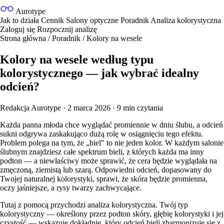
Aurotype
Jak to działa
Cennik
Salony optyczne
Poradnik
Analiza kolorystyczna
Zaloguj się
Rozpocznij analizę
Strona główna
/
Poradnik
/
Kolory na wesele
Kolory na wesele według typu
kolorystycznego — jak wybrać idealny
odcień?
Redakcja Aurotype
·
2 marca 2026
·
9 min czytania
Każda panna młoda chce wyglądać promiennie w dniu ślubu, a odcień
sukni odgrywa zaskakująco dużą rolę w osiągnięciu tego efektu.
Problem polega na tym, że „biel" to nie jeden kolor. W każdym salonie
ślubnym znajdziesz całe spektrum bieli, z których każda ma inny
podton — a niewłaściwy może sprawić, że cera będzie wyglądała na
zmęczoną, ziemistą lub szarą. Odpowiedni odcień, dopasowany do
Twojej naturalnej kolorystyki, sprawi, że skóra będzie promienna,
oczy jaśniejsze, a rysy twarzy zachwycające.
Tutaj z pomocą przychodzi
analiza kolorystyczna
. Twój typ
kolorystyczny — określony przez
podton skóry
, głębię kolorystyki i jej
czystość — wskazuje dokładnie, który odcień bieli zharmonizuje się z