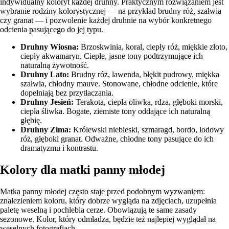
indywidualny koloryt każdej druhny. Praktycznym rozwiązaniem jest
wybranie rodziny kolorystycznej — na przykład brudny róż, szałwia
czy granat — i pozwolenie każdej druhnie na wybór konkretnego
odcienia pasującego do jej typu.
Druhny Wiosna:
Brzoskwinia, koral, ciepły róż, miękkie złoto,
ciepły akwamaryn. Ciepłe, jasne tony podtrzymujące ich
naturalną żywotność.
Druhny Lato:
Brudny róż, lawenda, błękit pudrowy, miękka
szałwia, chłodny mauve. Stonowane, chłodne odcienie, które
dopełniają bez przytłaczania.
Druhny Jesień:
Terakota, ciepła oliwka, rdza, głęboki morski,
ciepła śliwka. Bogate, ziemiste tony oddające ich naturalną
głębię.
Druhny Zima:
Królewski niebieski, szmaragd, bordo, lodowy
róż, głęboki granat. Odważne, chłodne tony pasujące do ich
dramatyzmu i kontrastu.
Kolory dla matki panny młodej
Matka panny młodej często staje przed podobnym wyzwaniem:
znalezieniem koloru, który dobrze wygląda na zdjęciach, uzupełnia
paletę weselną i pochlebia cerze. Obowiązują te same zasady
sezonowe.
Kolor, który odmładza
, będzie też najlepiej wyglądał na
weselnych fotografiach.