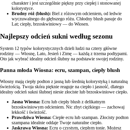
charakter i jest szczególnie piękny przy ciepłej i stonowanej
kolorystyce.
Brudny róż (blush):
Biel z różowym odcieniem, od ledwie
wyczuwalnego do głębszego różu. Chłodny blush pasuje do
Lat; ciepły, brzoskwiniowy — do Wiosen.
Najlepszy odcień sukni według sezonu
System
12 typów kolorystycznych
dzieli ludzi na cztery główne
rodziny — Wiosnę, Lato, Jesień i Zimę — każdą z trzema podtypami.
Oto jak wybrać idealny odcień ślubny na podstawie swojej rodziny.
Panna młoda Wiosna: ecru, szampan, ciepły blush
Wiosny mają ciepły podton z jasną lub średnią kolorystyką i naturalną
świeżością. Twoja skóra pięknie reaguje na ciepło i jasność, dlatego
idealny odcień sukni ślubnej niesie złociste lub brzoskwiniowe ciepło.
Jasna Wiosna
:
Ecru lub ciepły blush z delikatnym
brzoskwiniowym odcieniem. Nic zbyt ciężkiego — zachowaj
lekkość i świeżość.
Prawdziwa Wiosna
:
Ciepłe ecru lub szampan. Złocisty podton
szampana idealnie oddaje Twoje naturalne ciepło.
Jaskrawa Wiosna
:
Ecru o czystym, ciepłym tonie. Możesz