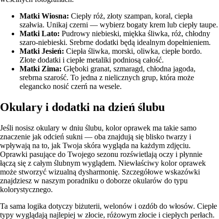
Matki Wiosna:
Ciepły róż, złoty szampan, koral, ciepła
szałwia. Unikaj czerni — wybierz bogaty krem lub ciepły taupe.
Matki Lato:
Pudrowy niebieski, miękka śliwka, róż, chłodny
szaro-niebieski. Srebrne dodatki będą idealnym dopełnieniem.
Matki Jesień:
Ciepła śliwka, morski, oliwka, ciepłe bordo.
Złote dodatki i ciepłe metaliki podniosą całość.
Matki Zima:
Głęboki granat, szmaragd, chłodna jagoda,
srebrna szarość. To jedna z nielicznych grup, która może
elegancko nosić czerń na wesele.
Okulary i dodatki na dzień ślubu
Jeśli nosisz okulary w dniu ślubu, kolor oprawek ma takie samo
znaczenie jak odcień sukni — oba znajdują się blisko twarzy i
wpływają na to, jak Twoja skóra wygląda na każdym zdjęciu.
Oprawki pasujące do Twojego sezonu rozświetlają oczy i płynnie
łączą się z całym ślubnym wyglądem. Niewłaściwy kolor oprawek
może stworzyć wizualną dysharmonię. Szczegółowe wskazówki
znajdziesz w naszym poradniku o
doborze okularów do typu
kolorystycznego
.
Ta sama logika dotyczy biżuterii, welonów i ozdób do włosów. Ciepłe
typy wyglądają najlepiej w złocie, różowym złocie i ciepłych perłach.