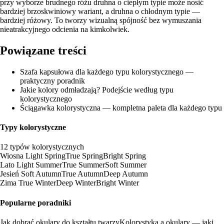
przy wyborze brudnego różu druhna o ciepłym typie może nosić
bardziej brzoskwiniowy wariant, a druhna o chłodnym typie —
bardziej różowy. To tworzy wizualną spójność bez wymuszania
nieatrakcyjnego odcienia na kimkolwiek.
Powiązane treści
Szafa kapsułowa dla każdego typu kolorystycznego —
praktyczny poradnik
Jakie kolory odmładzają? Podejście według typu
kolorystycznego
Ściągawka kolorystyczna — kompletna paleta dla każdego typu
Typy kolorystyczne
12 typów kolorystycznych
Wiosna
Light Spring
True Spring
Bright Spring
Lato
Light Summer
True Summer
Soft Summer
Jesień
Soft Autumn
True Autumn
Deep Autumn
Zima
True Winter
Deep Winter
Bright Winter
Popularne poradniki
Jak dobrać okulary do kształtu twarzy
Kolorystyka a okulary — jaki