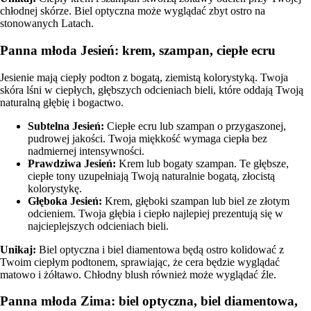
chłodnej skórze. Biel optyczna może wyglądać zbyt ostro na
stonowanych Latach.
Panna młoda Jesień: krem, szampan, ciepłe ecru
Jesienie mają ciepły podton z bogatą, ziemistą kolorystyką. Twoja
skóra lśni w ciepłych, głębszych odcieniach bieli, które oddają Twoją
naturalną głębię i bogactwo.
Subtelna Jesień
:
Ciepłe ecru lub szampan o przygaszonej,
pudrowej jakości. Twoja miękkość wymaga ciepła bez
nadmiernej intensywności.
Prawdziwa Jesień
:
Krem lub bogaty szampan. Te głębsze,
ciepłe tony uzupełniają Twoją naturalnie bogatą, złocistą
kolorystykę.
Głęboka Jesień
:
Krem, głęboki szampan lub biel ze złotym
odcieniem. Twoja głębia i ciepło najlepiej prezentują się w
najcieplejszych odcieniach bieli.
Unikaj:
Biel optyczna i biel diamentowa będą ostro kolidować z
Twoim ciepłym podtonem, sprawiając, że cera będzie wyglądać
matowo i żółtawo. Chłodny blush również może wyglądać źle.
Panna młoda Zima: biel optyczna, biel diamentowa,