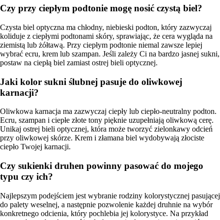
Czy przy ciepłym podtonie mogę nosić czystą biel?
Czysta biel optyczna ma chłodny, niebieski podton, który zazwyczaj
koliduje z ciepłymi podtonami skóry, sprawiając, że cera wygląda na
ziemistą lub żółtawą. Przy ciepłym podtonie niemal zawsze lepiej
wybrać ecru, krem lub szampan. Jeśli zależy Ci na bardzo jasnej sukni,
postaw na ciepłą biel zamiast ostrej bieli optycznej.
Jaki kolor sukni ślubnej pasuje do oliwkowej
karnacji?
Oliwkowa karnacja ma zazwyczaj ciepły lub ciepło-neutralny podton.
Ecru, szampan i ciepłe złote tony pięknie uzupełniają oliwkową cerę.
Unikaj ostrej bieli optycznej, która może tworzyć zielonkawy odcień
przy oliwkowej skórze. Krem i złamana biel wydobywają złociste
ciepło Twojej karnacji.
Czy sukienki druhen powinny pasować do mojego
typu czy ich?
Najlepszym podejściem jest wybranie rodziny kolorystycznej pasującej
do palety weselnej, a następnie pozwolenie każdej druhnie na wybór
konkretnego odcienia, który pochlebia jej kolorystyce. Na przykład