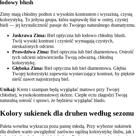
lodowy blush
Zimy mają chłodny podton z wysokim kontrastem i wyrazistą, czystą
kolorystyką. To jedyna grupa, która naprawdę lśni w ostrej, czystej
bieli — jej krystaliczność pasuje do Twojego naturalnego dramatyzmu.
Jaskrawa Zima
:
Biel optyczna lub lodowo chłodny blush.
Twój wysoki kontrast i czystość wymagają czystych,
nieskażonych odcieni.
Prawdziwa Zima
:
Biel optyczna lub biel diamentowa. Ostrość
tych odcieni odzwierciedla Twoją odważną, chłodną
kolorystykę.
Głęboka Zima
:
Biel optyczna lub biel diamentowa. Głębia
Twojej kolorystyki zapewnia wystarczający kontrast, by pięknie
nieść nawet najostrzejszą biel.
Unikaj:
Krem i szampan będą wyglądać matowo przy Twojej
chłodnej, wysokokontrastowej skórze. Ciepłe ecru złagodzi Twoją
naturalną ostrość i sprawi, że będziesz wyglądać blado.
Kolory sukienek dla druhen według sezonu
Paleta weselna wykracza poza pannę młodą. Przy wyborze sukienek
dla druhen warto uwzględnić zarówno ogólną kolorystykę ślubu, jak i